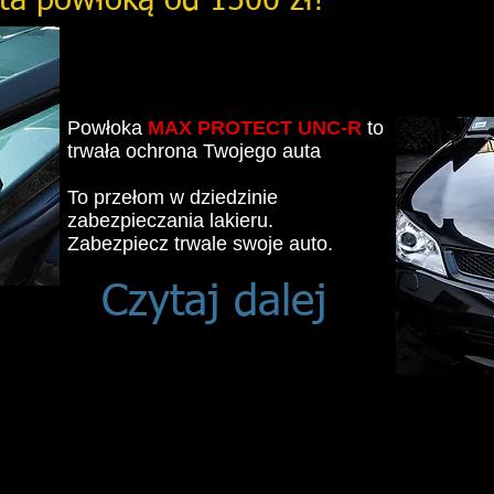
ta powłoką od 1500 zł!
autowax@wp.pl
Zadzwoń do nas! +48
500393111
Powłoka
MAX PROTECT
UNC-R
to
trwała ochrona Twojego auta
To przełom w dziedzinie
zabezpieczania lakieru.
Zabezpiecz trwale swoje auto.
Czytaj dalej