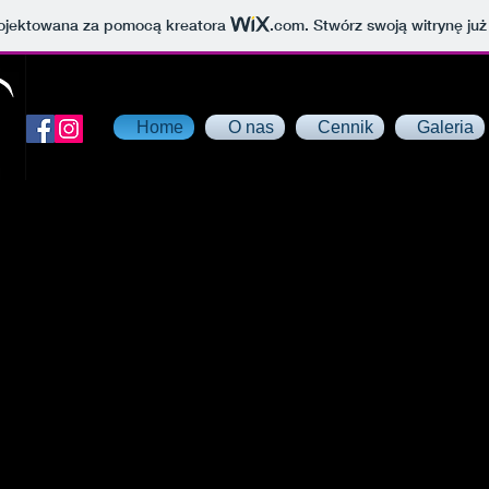
projektowana za pomocą kreatora
.com
. Stwórz swoją witrynę już
Home
O nas
Cennik
Galeria