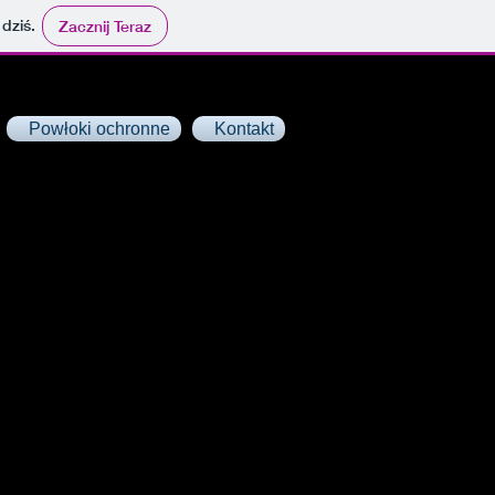
 dziś.
Zacznij Teraz
Powłoki ochronne
Kontakt